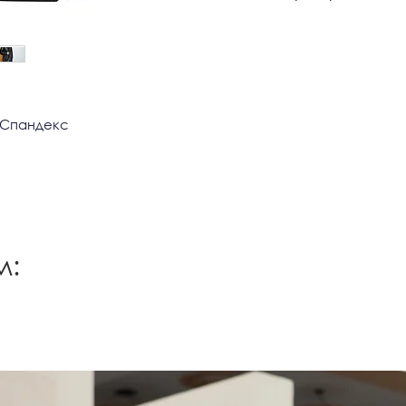
Можлива примірк
S
86-
Львові,Києві,Дніпрі
Франківську,Терноп
M
90-
L
92-
% Спандекс
*заміри вказані в
м: