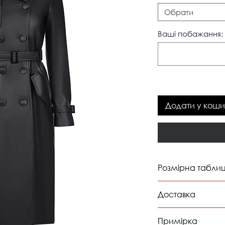
Обрати
Ваші побажання: 
Додати у коши
Розмірна табли
обхв
Доставка
груд
Доставка відбуває
Примірка
XS
82-