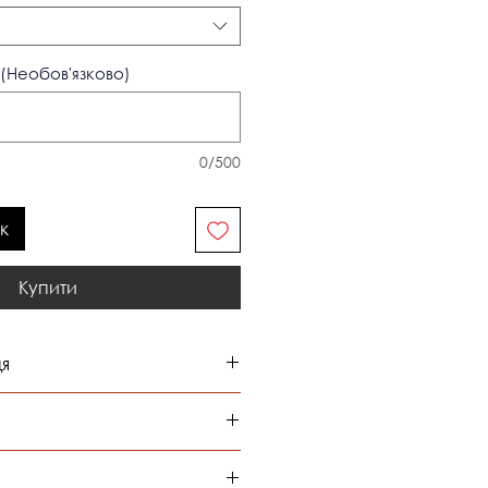
(Необов'язково)
0/500
к
Купити
ця
ат
обхват
обхват
ей
талії
бедер
ться компанією "Нова Пошта"
85
62-66
90-94