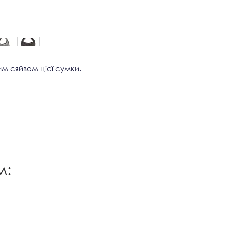
клієнта.
Львові,Києві,Дніпрі
Франківську,Терноп
м сяйвом цієї сумки.
м: