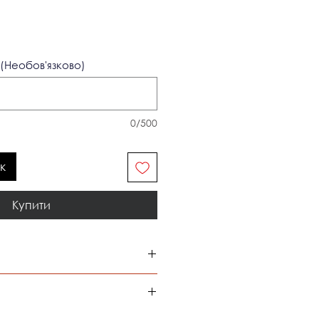
іна
розпродажем
(Необов'язково)
0/500
к
Купити
 відбувається компанією "Нова
ідбувається зручним способом для
а у