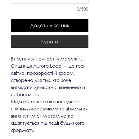
0/500
Додати у кошик
Купити
Втілення жіночності у мереживі.
Спідниця Aurora Lace — це гра
світла, прозорості й форм,
створена для тих, хто хоче
виглядати делікатно, впевнено й
небанально.
Модель з високою посадкою,
ніжним мереживом та візуально
витягнутим силуетом легко
адаптується під події будь-якого
формату.