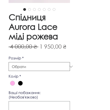
Спідниця
Aurora Lace
міді рожева
Звичайна
За
 4 000,00 ₴ 
1 950,00 ₴
ціна
розпродажем
Pозмір
*
Колір
*
Ваші побажання:
(Необов'язково)