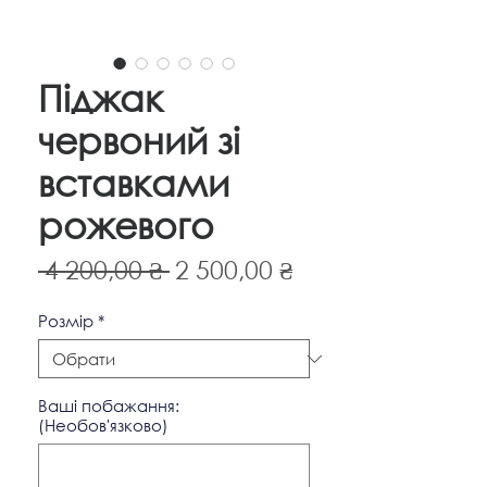
Піджак
червоний зі
вставками
рожевого
Звичайна
За
 4 200,00 ₴ 
2 500,00 ₴
ціна
розпродажем
Pозмір
*
Ваші побажання:
(Необов'язково)