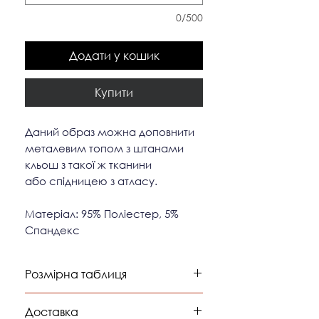
0/500
Додати у кошик
Купити
Даний образ можна доповнити
металевим топом з штанами
кльош з такої ж тканини
або спідницею з атласу.
Матеріал: 95% Поліестер, 5%
Спандекс
Розмірна таблиця
обхват
обхват
обхват
Доставка