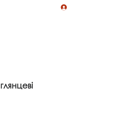
агазин
TOTAL LOOK
Увійти
глянцеві
на