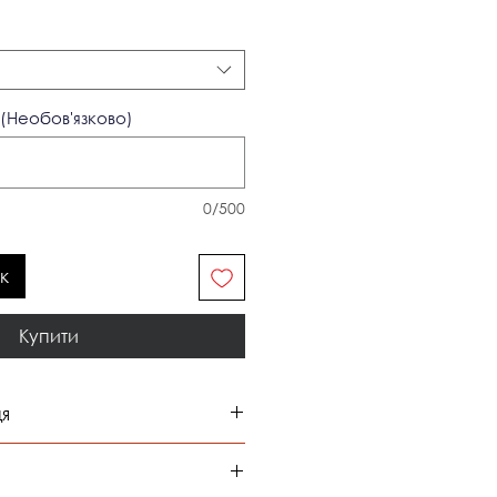
(Необов'язково)
0/500
к
Купити
ця
обхват талії
обхват бедер