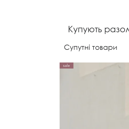
Купують разо
Супутні товари
sale