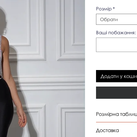
Pозмір
*
Обрати
Ваші побажання: 
Додати у коши
Розмірна табли
Доставка