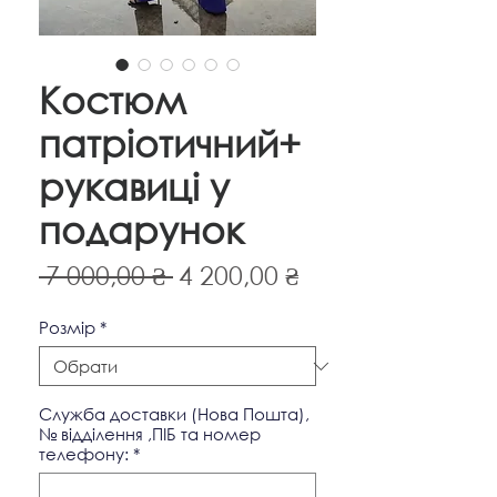
Костюм
патріотичний+
рукавиці у
подарунок
Звичайна
За
 7 000,00 ₴ 
4 200,00 ₴
ціна
розпродажем
Pозмір
*
Служба доставки (Нова Пошта),
№ відділення ,ПІБ та номер
телефону:
*