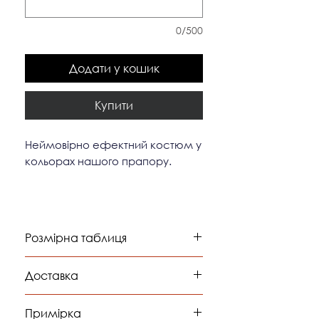
0/500
Додати у кошик
Купити
Неймовірно ефектний костюм у
кольорах нашого прапору.
Розмірна таблиця
обхват
обхват
обхват
Доставка
грудей
талії
бедер
Доставка відбувається компанією
Примірка
"Нова Пошта"
XS
82-85
62-66
90-94