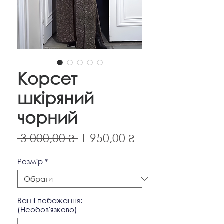
Корсет
шкіряний
чорний
Звичайна
За
 3 000,00 ₴ 
1 950,00 ₴
ціна
розпродажем
Pозмір
*
Ваші побажання:
(Необов'язково)