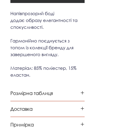
Напівпрозорий боді
додає образу елегантності та
спокусливості.
Гармонійно поєднується з
топом із колекції бренду для
завершеного вигляду.
Матеріал: 85% поліестер, 15%
еластан.
Розмірна таблиця
обхват
обхват
обхват
Доставка
грудей
талії
бедер
Доставка відбувається
Примірка
компанією "Нова Пошта".
XS-
82-90
62-70
92-98
Доставка по світу відбувається
S