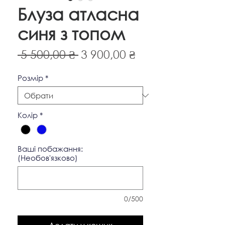
Блуза атласна
синя з топом
Звичайна
За
 5 500,00 ₴ 
3 900,00 ₴
ціна
розпродажем
Pозмір
*
Колір
*
Ваші побажання:
(Необов'язково)
0/500